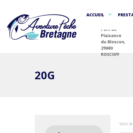
ACCUEIL
PREST
Port de
Plaisance
du Bloscon,
29680
ROSCOFF
20G
Voici l