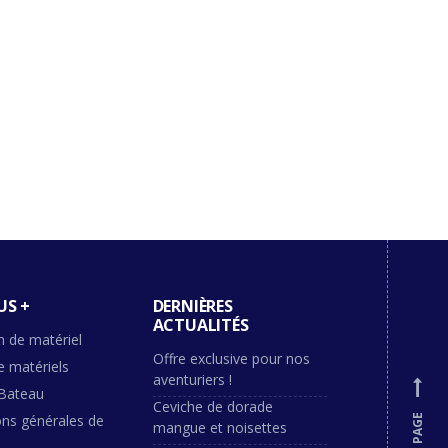
US +
DERNIÈRES
ACTUALITÉS
n de matériel
Offre exclusive pour nos
e matériels
aventuriers !
Bateau
Ceviche de dorade
ons générales de
mangue et noisettes