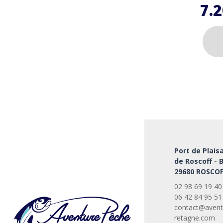
7.
Ce
produi
a
plusie
variati
Les
option
peuve
Port de Plais
être
de Roscoff - 
choisi
29680 ROSCOF
sur
la
02 98 69 19 40
page
06 42 84 95 51
du
contact@avent
retagne.com
produi