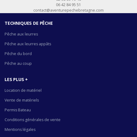
06 42 84 95 51
contact@aventurepechebretagne.com
TECHNIQUES DE PÊCHE
Pêche aux leurres
Pêche aux leurres appâts
Pêche du bord
Pêche au coup
LES PLUS +
Location de matériel
Vente de matériels
Permis Bateau
Conditions générales de vente
Mentions légales