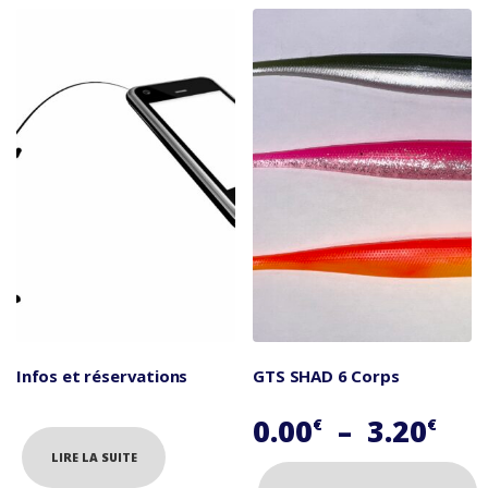
à
a
13
plusieurs
variations.
Les
options
peuvent
être
choisies
sur
la
page
du
produit
Infos et réservations
GTS SHAD 6 Corps
Pla
0.00
–
3.20
€
€
de
LIRE LA SUITE