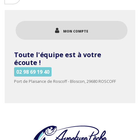
choisies
sur
la
page
MON COMPTE
du
produit
Toute l'équipe est à votre
écoute !
02 98 69 19 40
Port de Plaisance de Roscoff - Bloscon, 29680 ROSCOFF