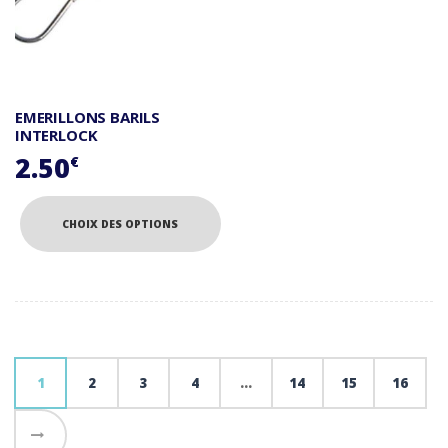
page
page
du
du
produit
produit
EMERILLONS BARILS
INTERLOCK
2.50
€
CHOIX DES OPTIONS
Ce
produit
a
plusieurs
variations.
Les
1
2
3
4
…
14
15
16
options
peuvent
→
être