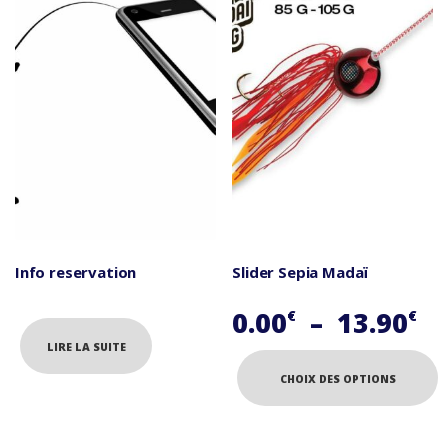
Info reservation
Slider Sepia Madaï
Pl
0.00
–
13.90
€
€
d
LIRE LA SUITE
pr
CHOIX DES OPTIONS
0.
Ce
produit