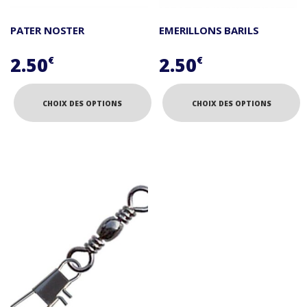
PATER NOSTER
EMERILLONS BARILS
2.50
2.50
€
€
CHOIX DES OPTIONS
CHOIX DES OPTIONS
Ce
Ce
produit
produit
a
a
plusieurs
plusieurs
variations.
variations.
Les
Les
options
options
peuvent
peuvent
être
être
choisies
choisies
sur
sur
la
la