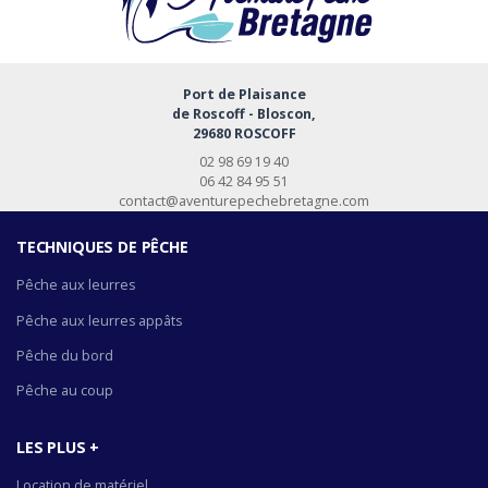
Port de Plaisance
de Roscoff - Bloscon,
29680 ROSCOFF
02 98 69 19 40
06 42 84 95 51
contact@aventurepechebretagne.com
TECHNIQUES DE PÊCHE
Pêche aux leurres
Pêche aux leurres appâts
Pêche du bord
Pêche au coup
LES PLUS +
Location de matériel