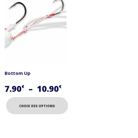
Bottom Up
Plage
7.90
–
10.90
€
€
de
prix :
CHOIX DES OPTIONS
7.90€
Ce
à
produit
a
10.90€