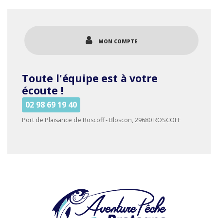
plusieurs
variations.
Les
options
MON COMPTE
peuvent
être
choisies
Toute l'équipe est à votre
sur
la
écoute !
page
02 98 69 19 40
du
produit
Port de Plaisance de Roscoff - Bloscon, 29680 ROSCOFF