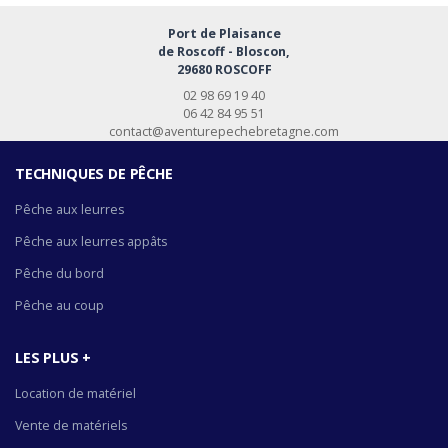
Port de Plaisance
de Roscoff - Bloscon,
29680 ROSCOFF
02 98 69 19 40
06 42 84 95 51
contact@aventurepechebretagne.com
TECHNIQUES DE PÊCHE
Pêche aux leurres
Pêche aux leurres appâts
Pêche du bord
Pêche au coup
LES PLUS +
Location de matériel
Vente de matériels