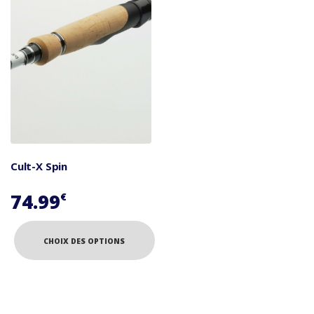
Cult-X Spin
74.99
€
CHOIX DES OPTIONS
Ce
produit
a