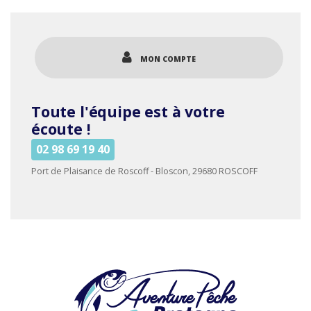
plusieurs
variations.
Les
options
MON COMPTE
peuvent
être
choisies
Toute l'équipe est à votre
sur
la
écoute !
page
02 98 69 19 40
du
produit
Port de Plaisance de Roscoff - Bloscon, 29680 ROSCOFF