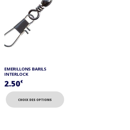
EMERILLONS BARILS
INTERLOCK
2.50
€
CHOIX DES OPTIONS
Ce
produit
a