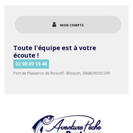
plusieurs
variations.
Les
options
MON COMPTE
peuvent
être
choisies
Toute l'équipe est à votre
sur
la
écoute !
page
02 98 69 19 40
du
produit
Port de Plaisance de Roscoff - Bloscon, 29680 ROSCOFF