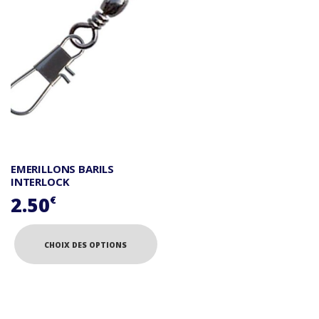
EMERILLONS BARILS
INTERLOCK
2.50
€
CHOIX DES OPTIONS
Ce
produit
a