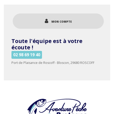
plusieurs
variations.
Les
options
MON COMPTE
peuvent
être
choisies
Toute l'équipe est à votre
sur
la
écoute !
page
02 98 69 19 40
du
produit
Port de Plaisance de Roscoff - Bloscon, 29680 ROSCOFF