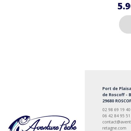
5.
Ce
produi
a
plusie
variati
Les
option
peuve
Port de Plais
être
de Roscoff - 
choisi
29680 ROSCOF
sur
la
02 98 69 19 40
page
06 42 84 95 51
du
contact@avent
retagne.com
produi