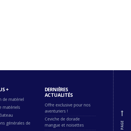
US +
DERNIÈRES
ACTUALITÉS
n de matériel
Offre exclusive pour nos
e matériels
aventuriers !
Bateau
Ceviche de dorade
ons générales de
mangue et noisettes