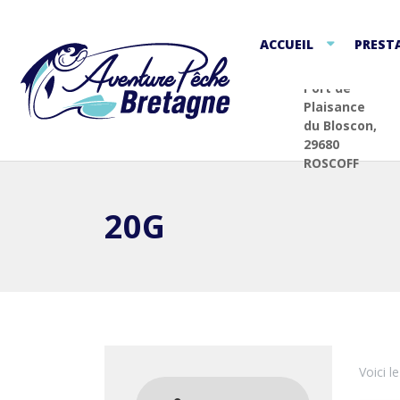
ACCUEIL
PREST
Port de
Plaisance
du Bloscon,
29680
ROSCOFF
20G
Voici l