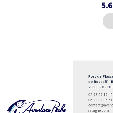
5.
Ce
produi
a
plusie
variati
Les
option
peuve
Port de Plais
être
de Roscoff - 
choisi
29680 ROSCOF
sur
la
02 98 69 19 40
page
06 42 84 95 51
du
contact@avent
retagne.com
produi