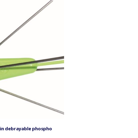
in debrayable phospho