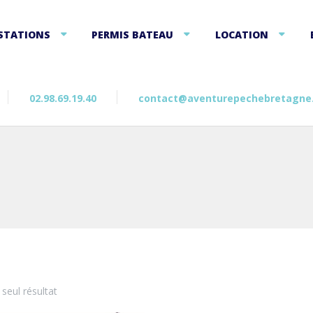
STATIONS
PERMIS BATEAU
LOCATION
02.98.69.19.40
contact@aventurepechebretagne
e seul résultat