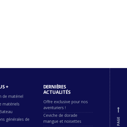
US +
DERNIÈRES
ACTUALITÉS
n de matériel
Offre exclusive pour nos
e matériels
aventuriers !
Bateau
Ceviche de dorade
ons générales de
mangue et noisettes