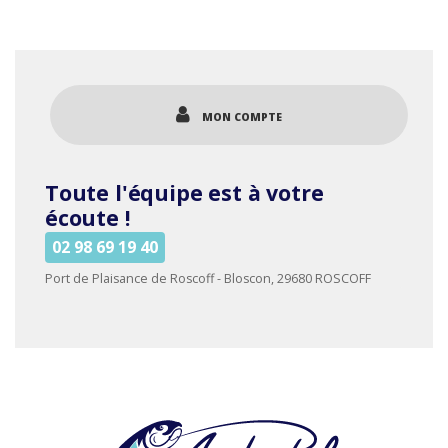
a
15.90€
plusieurs
variations.
Les
options
MON COMPTE
peuvent
être
choisies
Toute l'équipe est à votre
sur
la
écoute !
page
02 98 69 19 40
du
produit
Port de Plaisance de Roscoff - Bloscon, 29680 ROSCOFF