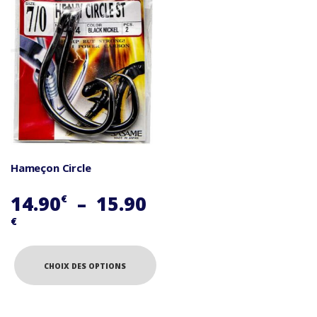
Hameçon Circle
14.90
–
15.90
€
Plage
€
de
prix :
CHOIX DES OPTIONS
14.90€
Ce
à
produit