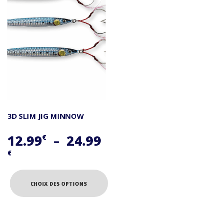
3D SLIM JIG MINNOW
12.99
–
24.99
€
Plage
€
de
prix :
CHOIX DES OPTIONS
12.99€
Ce
à
produit