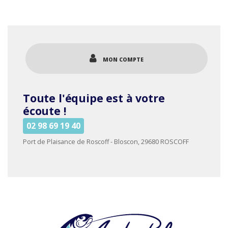
a
24.99€
plusieurs
variations.
Les
options
MON COMPTE
peuvent
être
choisies
Toute l'équipe est à votre
sur
la
écoute !
page
02 98 69 19 40
du
produit
Port de Plaisance de Roscoff - Bloscon, 29680 ROSCOFF