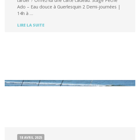
tarder ? Offrez-lui une carte cadeau. Stage Pêche
Ado – Eau douce à Guerlesquin 2 Demi-journées |
14h à …
STAGE
LIRE LA SUITE
2
DEMI-
JOURNÉES
PÊCHE
EN
EAU
DOUCE
18 AVRIL 2025