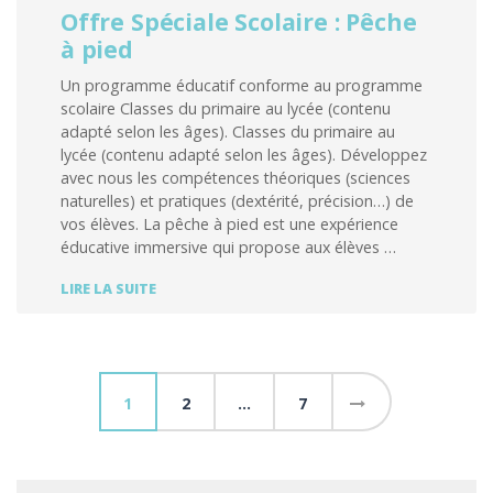
Offre Spéciale Scolaire : Pêche
à pied
Un programme éducatif conforme au programme
scolaire Classes du primaire au lycée (contenu
adapté selon les âges). Classes du primaire au
lycée (contenu adapté selon les âges). Développez
avec nous les compétences théoriques (sciences
naturelles) et pratiques (dextérité, précision…) de
vos élèves. La pêche à pied est une expérience
éducative immersive qui propose aux élèves …
OFFRE
LIRE LA SUITE
SPÉCIALE
SCOLAIRE
:
PÊCHE
Pagination
À
1
2
…
7
PIED
des
publications