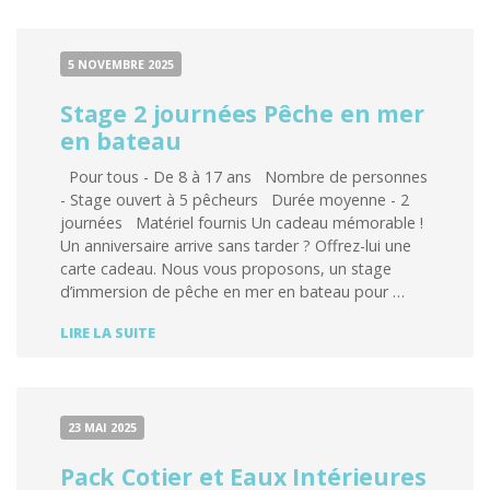
5 NOVEMBRE 2025
Stage 2 journées Pêche en mer
en bateau
Pour tous - De 8 à 17 ans Nombre de personnes
- Stage ouvert à 5 pêcheurs Durée moyenne - 2
journées Matériel fournis Un cadeau mémorable !
Un anniversaire arrive sans tarder ? Offrez-lui une
carte cadeau. Nous vous proposons, un stage
d’immersion de pêche en mer en bateau pour …
STAGE
LIRE LA SUITE
2
JOURNÉES
PÊCHE
EN
MER
23 MAI 2025
EN
BATEAU
Pack Cotier et Eaux Intérieures