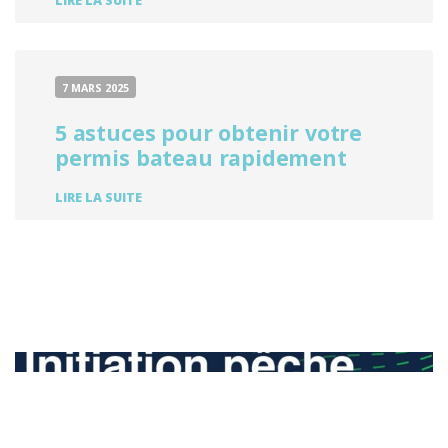
LIRE LA SUITE
«
JE
PÊCHE
MON
PREMIER
7 MARS 2025
POISSON
»
5 astuces pour obtenir votre
permis bateau rapidement
5
LIRE LA SUITE
ASTUCES
POUR
OBTENIR
VOTRE
PERMIS
BATEAU
RAPIDEMENT