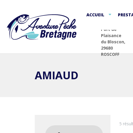
ACCUEIL
PREST
Port de
Plaisance
du Bloscon,
29680
ROSCOFF
AMIAUD
5 résul