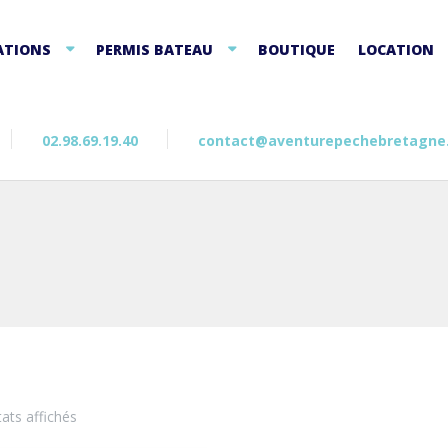
ATIONS
PERMIS BATEAU
BOUTIQUE
LOCATION
02.98.69.19.40
contact@aventurepechebretagne
Trié
tats affichés
par