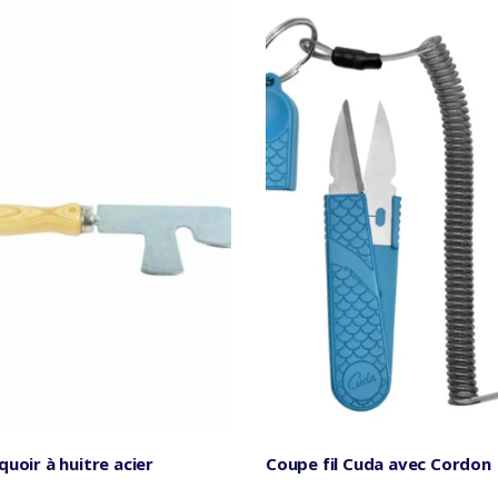
prix
croissant
uoir à huitre acier
Coupe fil Cuda avec Cordon