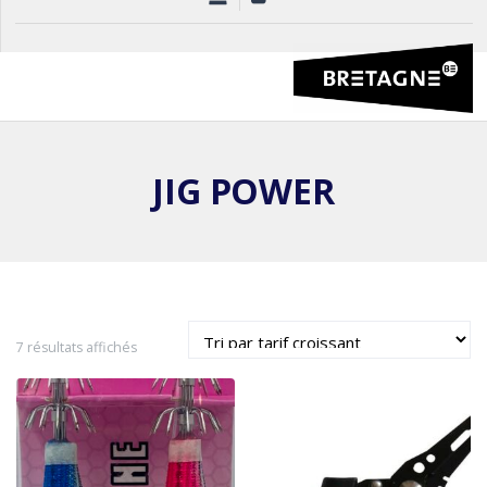
JIG POWER
Trié
7 résultats affichés
par
prix
croissant