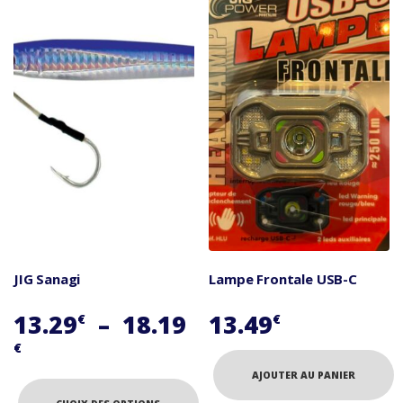
plusieurs
variations.
Les
options
peuvent
être
choisies
sur
la
page
du
produit
JIG Sanagi
Lampe Frontale USB-C
13.29
–
18.19
13.49
€
€
Plage
€
de
AJOUTER AU PANIER