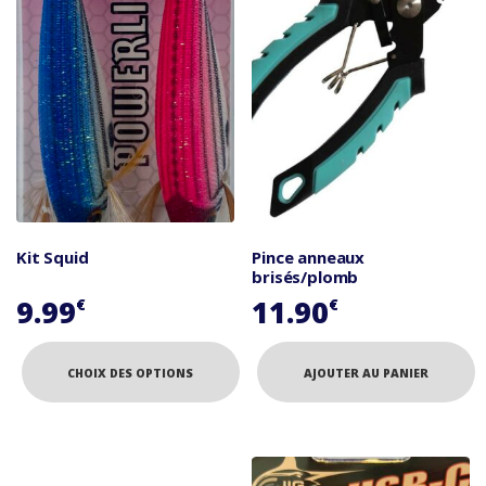
Kit Squid
Pince anneaux
brisés/plomb
9.99
11.90
€
€
CHOIX DES OPTIONS
AJOUTER AU PANIER
Ce
produit
a