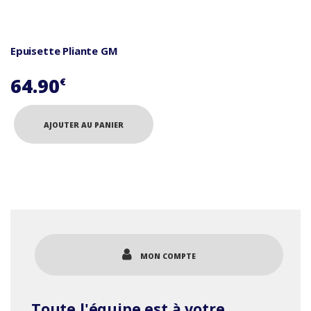
produit
Epuisette Pliante GM
64.90
€
AJOUTER AU PANIER
MON COMPTE
Toute l'équipe est à votre