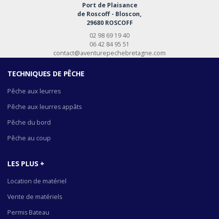
Port de Plaisance
de Roscoff - Bloscon,
29680 ROSCOFF
02 98 69 19 40
06 42 84 95 51
contact@aventurepechebretagne.com
TECHNIQUES DE PÊCHE
Pêche aux leurres
Pêche aux leurres appâts
Pêche du bord
Pêche au coup
LES PLUS +
Location de matériel
Vente de matériels
Permis Bateau