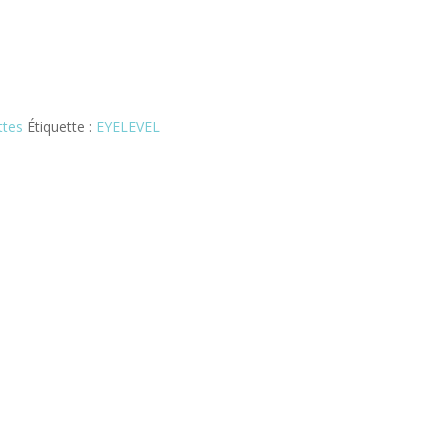
ttes
Étiquette :
EYELEVEL