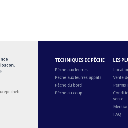
ance
TECHNIQUES DE PÊCHE
LES PL
Bloscon,
Pêche aux leurres
Locatio
F
Pêche aux leurres appâts
Vente d
Pêche du bord
Permis 
urepecheb
Pêche au coup
Conditi
vente
Mention
FAQ