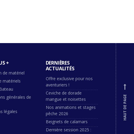
US +
DERNIÈRES
ACTUALITÉS
n de matériel
Offre exclusive pour nos
e matériels
aventuriers !
Bateau
Ceviche de dorade
ons générales de
HAUT DE PAGE
mangue et noisettes
Nos animations et stages
s légales
pêche 2026
Beignets de calamars
Dernière session 2025 :