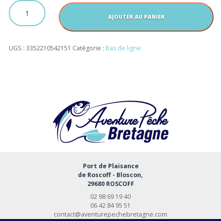
quantité
de
AJOUTER AU PANIER
FIL
ELASTIQUE
0,1
UGS :
3352210542151
Catégorie :
Bas de ligne
200M
Port de Plaisance
de Roscoff - Bloscon,
29680 ROSCOFF
02 98 69 19 40
06 42 84 95 51
contact@aventurepechebretagne.com