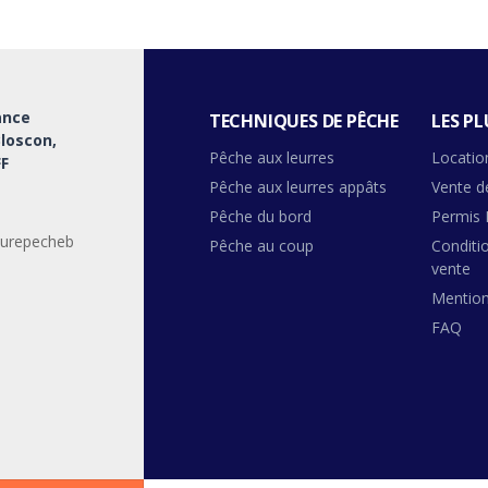
ance
TECHNIQUES DE PÊCHE
LES PL
Bloscon,
Pêche aux leurres
Locatio
F
Pêche aux leurres appâts
Vente d
Pêche du bord
Permis 
urepecheb
Pêche au coup
Conditi
vente
Mention
FAQ