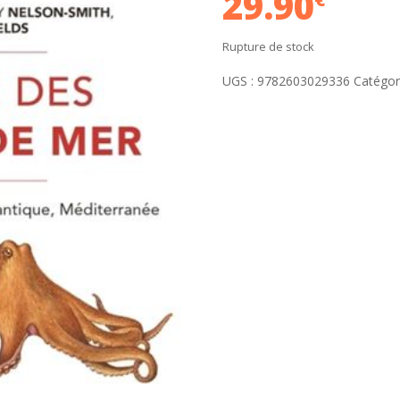
29.90
Rupture de stock
UGS :
9782603029336
Catégor