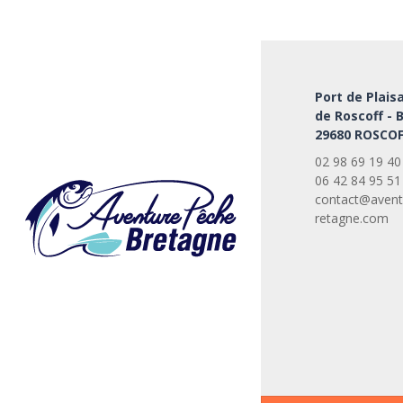
Port de Plais
de Roscoff - 
29680 ROSCOF
02 98 69 19 40
06 42 84 95 51
contact@avent
retagne.com