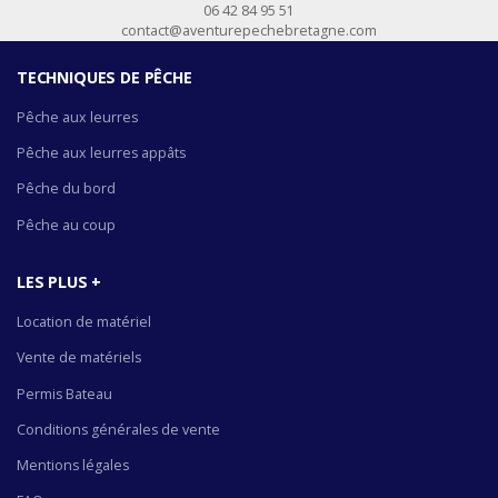
06 42 84 95 51
contact@aventurepechebretagne.com
TECHNIQUES DE PÊCHE
Pêche aux leurres
Pêche aux leurres appâts
Pêche du bord
Pêche au coup
LES PLUS +
Location de matériel
Vente de matériels
Permis Bateau
Conditions générales de vente
Mentions légales