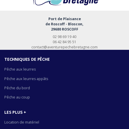
Port de Plaisance
de Roscoff - Bloscon,
29680 ROSCOFF
02 98 69 19 40
06 42 84 95 51
contact@aventurepechebretagne.com
TECHNIQUES DE PÊCHE
Pêche aux leurres
Pêche aux leurres appâts
Pêche du bord
Pêche au coup
LES PLUS +
Location de matériel