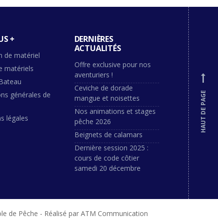
US +
DERNIÈRES
ACTUALITÉS
n de matériel
Offre exclusive pour nos
e matériels
aventuriers !
Bateau
Ceviche de dorade
ons générales de
HAUT DE PAGE
mangue et noisettes
Nos animations et stages
s légales
pêche 2026
Beignets de calamars
Dernière session 2025 :
cours de code côtier
samedi 20 décembre
ole de Pêche - Réalisé par ATM Communication