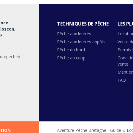
ance
TECHNIQUES DE PÊCHE
LES PL
Bloscon,
Pêche aux leurres
Locatio
F
Pêche aux leurres appâts
Vente d
Pêche du bord
Permis 
urepecheb
Pêche au coup
Conditi
vente
Mention
FAQ
ATION
Aventure Pêche Bretagne - Guide & Éc