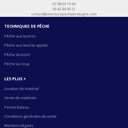
02 98 69 19 40
06 42 84 95 51
contact@aventurepechebretagne.com
TECHNIQUES DE PÊCHE
Pêche aux leurres
Pêche aux leurres appâts
Pêche du bord
Pêche au coup
LES PLUS +
Location de matériel
Vente de matériels
Permis Bateau
Conditions générales de vente
Mentions légales