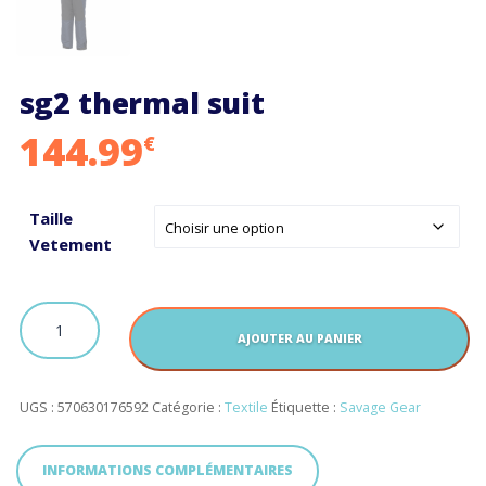
sg2 thermal suit
144.99
€
Taille
Vetement
quantité
de
AJOUTER AU PANIER
sg2
thermal
suit
UGS :
570630176592
Catégorie :
Textile
Étiquette :
Savage Gear
INFORMATIONS COMPLÉMENTAIRES