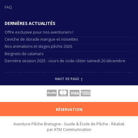
FAQ
DERNIÈRES ACTUALITÉS
Offre exclusive pour nos aventuriers !
Ceviche de dorade mangue et noisettes
Nos animations et stages pêche 2026
Beignets de calamars
Dernière session 2025 : cours de code côtier samedi 20 décembre
HAUT DE PAGE
RÉSERVATION
Aventure Pêche Bretagne - Guide & École de Pêche - Réalisé
par ATM Communication