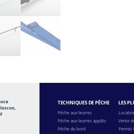
ance
TECHNIQUES DE PÊCHE
LES PL
Bloscon,
Pêche aux leurres
Locatio
F
Pêche aux leurres appâts
Vente d
Pêche du bord
Permis 