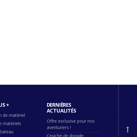
US +
DERNIÈRES
ACTUALITÉS
n de matériel
Offre exclusive pour nos
e matériels
aventuriers !
Bateau
Ceviche de dorade