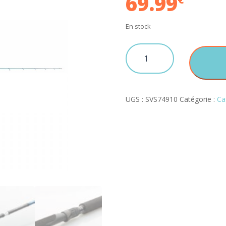
69.99
En stock
quantité
de
SGS2
JIG
1.8
UGS :
SVS74910
Catégorie :
Ca
MF
60-
180