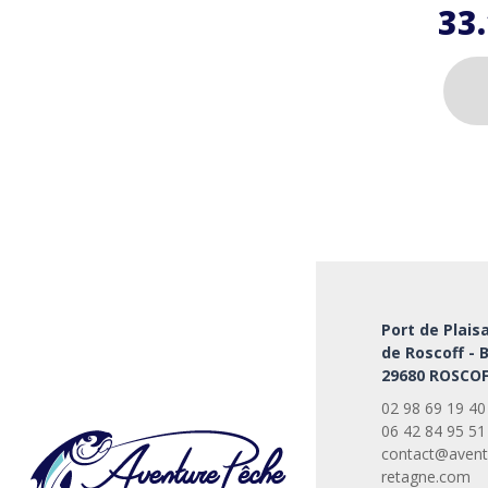
33
Ce
produi
a
plusie
variati
Les
option
peuve
Port de Plais
être
de Roscoff - 
choisi
29680 ROSCOF
sur
la
02 98 69 19 40
page
06 42 84 95 51
du
contact@avent
retagne.com
produi