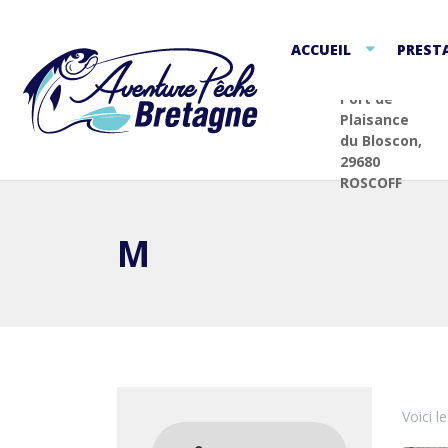
ACCUEIL
PREST
Port de
Plaisance
du Bloscon,
29680
ROSCOFF
M
Voici l