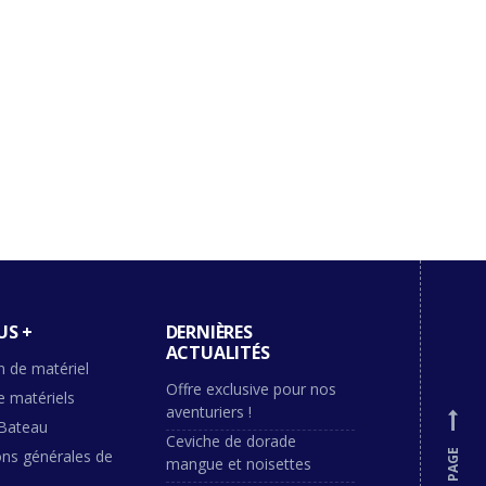
US +
DERNIÈRES
ACTUALITÉS
n de matériel
Offre exclusive pour nos
e matériels
aventuriers !
Bateau
Ceviche de dorade
ons générales de
mangue et noisettes