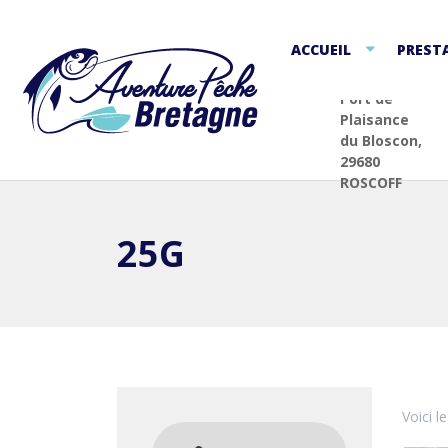
ACCUEIL
PREST
Port de
Plaisance
du Bloscon,
29680
ROSCOFF
25G
Voici l