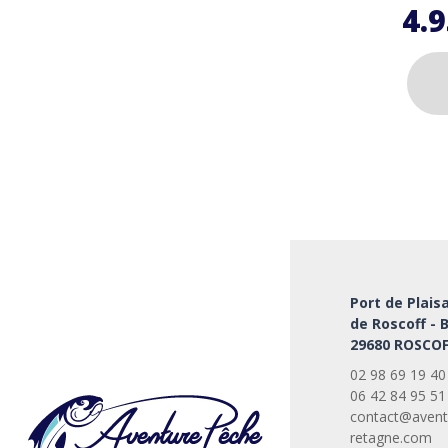
4.
Ce
produi
a
plusie
variati
Les
option
peuve
Port de Plais
être
de Roscoff - 
choisi
29680 ROSCOF
sur
la
02 98 69 19 40
page
06 42 84 95 51
du
contact@avent
retagne.com
produi