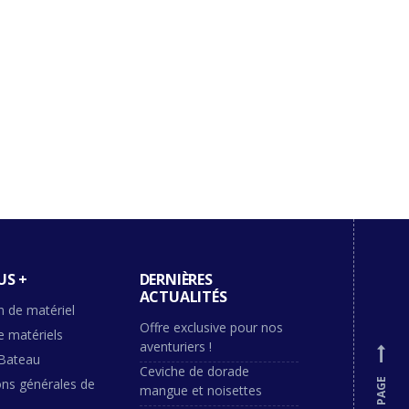
US +
DERNIÈRES
ACTUALITÉS
n de matériel
Offre exclusive pour nos
e matériels
aventuriers !
Bateau
Ceviche de dorade
ons générales de
mangue et noisettes