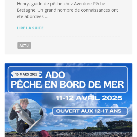
Henry, guide de pêche chez Aventure Pêche
Bretagne. Un grand nombre de connaissances ont
été abordées …
CONFÉRENCE
LIRE LA SUITE
SUR
LA
PÊCHE
ACTU
DU
LIEU
JAUNE
15 MARS 2025