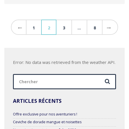
2025
Pagination
1
2
3
…
8
des
publications
Error: No data was retrieved from the weather API.
Chercher
:
ARTICLES RÉCENTS
Offre exclusive pour nos aventuriers !
Ceviche de dorade mangue et noisettes