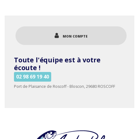
a
12.20€
plusieurs
variations.
Les
options
MON COMPTE
peuvent
être
choisies
Toute l'équipe est à votre
sur
la
écoute !
page
02 98 69 19 40
du
produit
Port de Plaisance de Roscoff - Bloscon, 29680 ROSCOFF