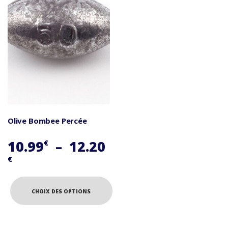
Olive Bombee Percée
10.99
–
12.20
€
Plage
€
de
prix :
CHOIX DES OPTIONS
10.99€
Ce
à
produit