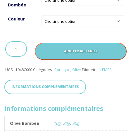
prix :
Bombée
10.99€
Couleur
à
12.20€
quantité
de
AJOUTER AU PANIER
Olive
Bombee
Percée
UGS :
1048C000
Catégories :
Boutique
,
Olive
Étiquette :
LEMER
INFORMATIONS COMPLÉMENTAIRES
Informations complémentaires
Olive Bombée
10g
,
20g
,
30g