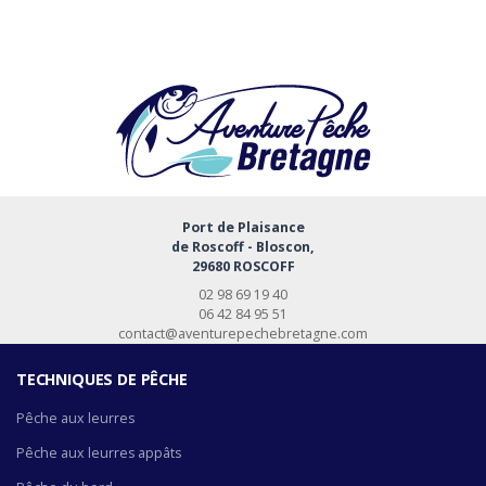
Port de Plaisance
de Roscoff - Bloscon,
29680 ROSCOFF
02 98 69 19 40
06 42 84 95 51
contact@aventurepechebretagne.com
TECHNIQUES DE PÊCHE
Pêche aux leurres
Pêche aux leurres appâts