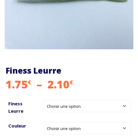
Finess Leurre
Plage
1.75
–
2.10
€
€
de
Finess
prix :
Leurre
1.75€
Couleur
à