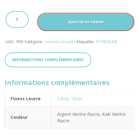
2.10€
quantité
de
AJOUTER AU PANIER
Finess
Leurre
UGS :
FNS
Catégorie :
Leurres Souples
Étiquette :
POWERLINE
INFORMATIONS COMPLÉMENTAIRES
Informations complémentaires
Finess Leurre
12cm
,
15cm
Argent Ventre Nacre, Kaki Ventre
Couleur
Nacre